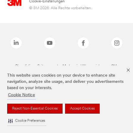
Cookie-Einstellungen
© 3M 2026. Alle Rechte vorbehalten..
Die auf dieser Seite genannten Marken sind Warenzeichen von 3M.
This website uses cookies on your device to enhance site
navigation, analyze site usage, and deliver you advertisements
based on your interests.
Cookie Notice
Reject Non-Essential Cookies
Accept Cookies
Cookie Preferences