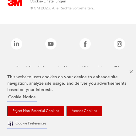
Cookie-Einstellungen
© 3M 2026. Alle Rechte vorbehalten..
Die auf dieser Seite genannten Marken sind Warenzeichen von 3M.
This website uses cookies on your device to enhance site
navigation, analyze site usage, and deliver you advertisements
based on your interests.
Cookie Notice
Reject Non-Essential Cookies
Accept Cookies
Cookie Preferences