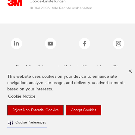
Cookie-Einstellungen
© 3M 2026. Alle Rechte vorbehalten..
Die auf dieser Seite genannten Marken sind Warenzeichen von 3M.
This website uses cookies on your device to enhance site
navigation, analyze site usage, and deliver you advertisements
based on your interests.
Cookie Notice
Reject Non-Essential Cookies
Accept Cookies
Cookie Preferences