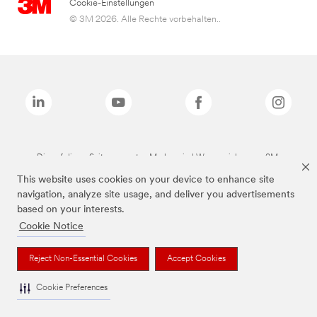
Cookie-Einstellungen
© 3M 2026. Alle Rechte vorbehalten..
Die auf dieser Seite genannten Marken sind Warenzeichen von 3M.
This website uses cookies on your device to enhance site
navigation, analyze site usage, and deliver you advertisements
based on your interests.
Cookie Notice
Reject Non-Essential Cookies
Accept Cookies
Cookie Preferences