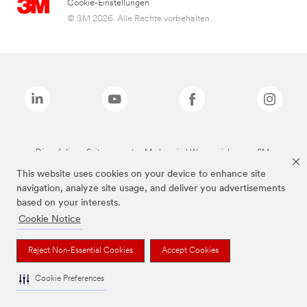
Cookie-Einstellungen
© 3M 2026. Alle Rechte vorbehalten..
Die auf dieser Seite genannten Marken sind Warenzeichen von 3M.
This website uses cookies on your device to enhance site
navigation, analyze site usage, and deliver you advertisements
based on your interests.
Cookie Notice
Reject Non-Essential Cookies
Accept Cookies
Cookie Preferences