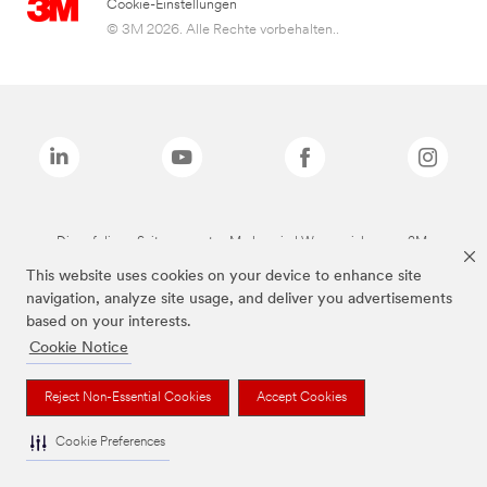
Cookie-Einstellungen
© 3M 2026. Alle Rechte vorbehalten..
Die auf dieser Seite genannten Marken sind Warenzeichen von 3M.
This website uses cookies on your device to enhance site
navigation, analyze site usage, and deliver you advertisements
based on your interests.
Cookie Notice
Reject Non-Essential Cookies
Accept Cookies
Cookie Preferences