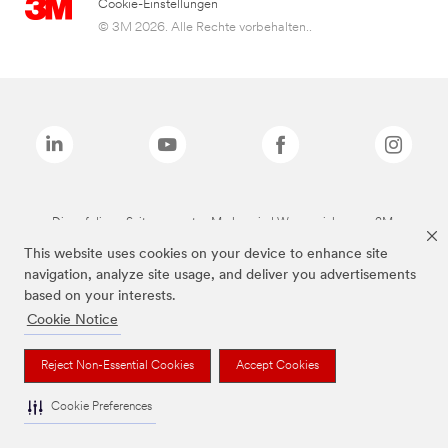
Cookie-Einstellungen
© 3M 2026. Alle Rechte vorbehalten..
Die auf dieser Seite genannten Marken sind Warenzeichen von 3M.
This website uses cookies on your device to enhance site
navigation, analyze site usage, and deliver you advertisements
based on your interests.
Cookie Notice
Reject Non-Essential Cookies
Accept Cookies
Cookie Preferences