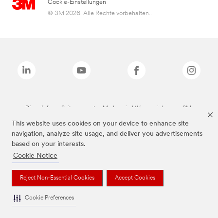
Cookie-Einstellungen
© 3M 2026. Alle Rechte vorbehalten..
Die auf dieser Seite genannten Marken sind Warenzeichen von 3M.
This website uses cookies on your device to enhance site
navigation, analyze site usage, and deliver you advertisements
based on your interests.
Cookie Notice
Reject Non-Essential Cookies
Accept Cookies
Cookie Preferences