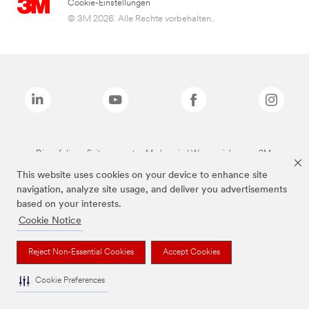
Cookie-Einstellungen
© 3M 2026. Alle Rechte vorbehalten..
Die auf dieser Seite genannten Marken sind Warenzeichen von 3M.
This website uses cookies on your device to enhance site
navigation, analyze site usage, and deliver you advertisements
based on your interests.
Cookie Notice
Reject Non-Essential Cookies
Accept Cookies
Cookie Preferences