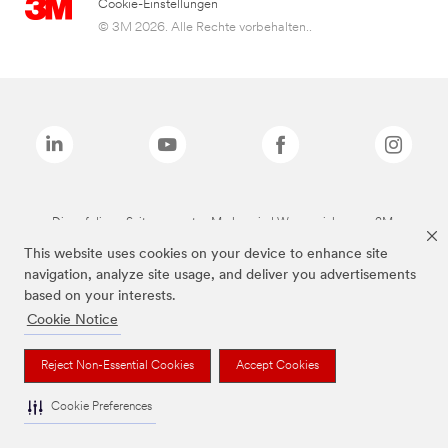
Cookie-Einstellungen
© 3M 2026. Alle Rechte vorbehalten..
Die auf dieser Seite genannten Marken sind Warenzeichen von 3M.
This website uses cookies on your device to enhance site
navigation, analyze site usage, and deliver you advertisements
based on your interests.
Cookie Notice
Reject Non-Essential Cookies
Accept Cookies
Cookie Preferences