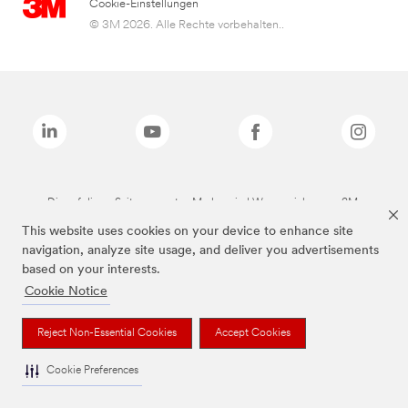
Cookie-Einstellungen
© 3M 2026. Alle Rechte vorbehalten..
Die auf dieser Seite genannten Marken sind Warenzeichen von 3M.
This website uses cookies on your device to enhance site
navigation, analyze site usage, and deliver you advertisements
based on your interests.
Cookie Notice
Reject Non-Essential Cookies
Accept Cookies
Cookie Preferences