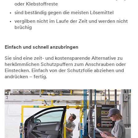
an
oder Klebstoffreste
gab
uns
einen
sind beständig gegen die meisten Lösemittel
übermittelt.
Fehler
vergilben nicht im Laufe der Zeit und werden nicht
bei
brüchig
der
Übertragung.
Bitte
Einfach und schnell anzubringen
versuchen
Sie
Sie sind eine zeit- und kostensparende Alternative zu
es
herkömmlichen Schutzpuffern zum Anschrauben oder
erneut.
Einstecken. Einfach von der Schutzfolie abziehen und
andrücken – fertig.