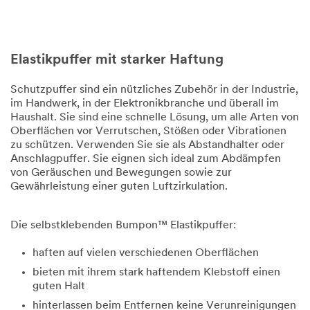
ihren angeschlossenen
Unternehmen gemäß der
Datenschutzrichtlinie
von 3M
verarbeitet werden, eine
Weiterverarbeitung der Daten
Elastikpuffer mit starker Haftung
auch durch den 3M Hauptsitz in
Minnesota (USA) stattfindet und
Schutzpuffer sind ein nützliches Zubehör in der Industrie,
die Daten zu diesem Zweck
im Handwerk, in der Elektronikbranche und überall im
dorthin übertragen und
Haushalt. Sie sind eine schnelle Lösung, um alle Arten von
gespeichert werden können. Die
Oberflächen vor Verrutschen, Stößen oder Vibrationen
Datenschutzbestimmungen der
zu schützen. Verwenden Sie sie als Abstandhalter oder
USA können von denen meines
Anschlagpuffer. Sie eignen sich ideal zum Abdämpfen
Wohnsitzes abweichen.
von Geräuschen und Bewegungen sowie zur
Gewährleistung einer guten Luftzirkulation.
SENDEN
Die selbstklebenden Bumpon™ Elastikpuffer:
Vielen
Es
Dank.
tut
haften auf vielen verschiedenen Oberflächen
uns
bieten mit ihrem stark haftendem Klebstoff einen
Ihre
leid,
guten Halt
Nachricht
wurde
hinterlassen beim Entfernen keine Verunreinigungen
es