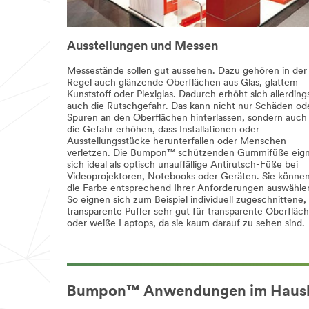
Anrede
Ausstellungen und Messen
Wählen Sie bitte eine Option aus
Messestände sollen gut aussehen. Dazu gehören in der
Regel auch glänzende Oberflächen aus Glas, glattem
Land
Kunststoff oder Plexiglas. Dadurch erhöht sich allerding
auch die Rutschgefahr. Das kann nicht nur Schäden od
Deutschland
Spuren an den Oberflächen hinterlassen, sondern auch
die Gefahr erhöhen, dass Installationen oder
Ausstellungsstücke herunterfallen oder Menschen
Anmeldung zur 3M
verletzen. Die Bumpon™ schützenden Gummifüße eig
Kommunikation
sich ideal als optisch unauffällige Antirutsch-Füße bei
Videoprojektoren, Notebooks oder Geräten. Sie könne
Durch Aktivieren des
die Farbe entsprechend Ihrer Anforderungen auswähle
So eignen sich zum Beispiel individuell zugeschnittene,
Kontrollkästchens erkläre ich mich
transparente Puffer sehr gut für transparente Oberfläc
ausdrücklich damit einverstanden,
oder weiße Laptops, da sie kaum darauf zu sehen sind.
per E-Mail werbliche Informationen
zu Produkten, Aktionen und
Angeboten der 3M Deutschland
GmbH und ihren angeschlossenen
Unternehmen
(wie hier beschrieben)
Bumpon™ Anwendungen im Haush
zu erhalten. Ich bin damit