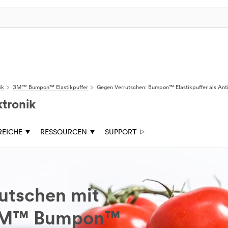
ik
3M™ Bumpon™ Elastikpuffer
Gegen Verrutschen: Bumpon™ Elastikpuffer als Ant
ktronik
REICHE
RESSOURCEN
SUPPORT
utschen mit
 3M™ Bumpon™