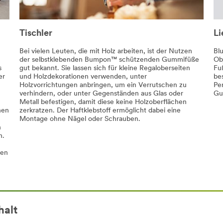
Tischler
Li
Bei vielen Leuten, die mit Holz arbeiten, ist der Nutzen
Bl
der selbstklebenden Bumpon™ schützenden Gummifüße
Ob
s
gut bekannt. Sie lassen sich für kleine Regaloberseiten
Fu
er
und Holzdekorationen verwenden, unter
be
Holzvorrichtungen anbringen, um ein Verrutschen zu
Pe
verhindern, oder unter Gegenständen aus Glas oder
Gu
Metall befestigen, damit diese keine Holzoberflächen
nen
zerkratzen. Der Haftklebstoff ermöglicht dabei eine
Montage ohne Nägel oder Schrauben.
n
n.
hen
alt