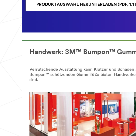
PRODUKTAUSWAHL HERUNTERLADEN (PDF, 1.1 
Schließen
Handwerk: 3M™ Bumpon™ Gummifüß
Verrutschende Ausstattung kann Kratzer und Schäden a
Alle Felder sind Pflichtfelder, sofern
Bumpon™ schützenden Gummifüße bieten Handwerkern so
nicht anders gekennzeichnet.
sind.
E-Mail Adresse
Vorname
Nachname