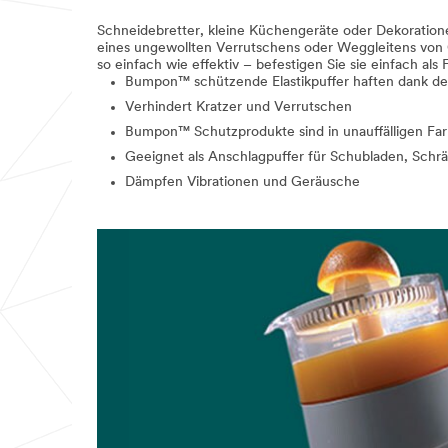
einverstanden, dass meine
personenbezogenen Daten von der
Schneidebretter, kleine Küchengeräte oder Dekoration
3M Deutschland GmbH und ihren
eines ungewollten Verrutschens oder Weggleitens von 
angeschlossenen Unternehmen
so einfach wie effektiv – befestigen Sie sie einfach al
Bumpon™ schützende Elastikpuffer haften dank der 
gemäß der
Datenschutzrichtlinie
von
3M verarbeitet werden, eine
Verhindert Kratzer und Verrutschen
Weiterverarbeitung der Daten auch
Bumpon™ Schutzprodukte sind in unauffälligen Farb
durch den 3M Hauptsitz in
Geeignet als Anschlagpuffer für Schubladen, Schr
Minnesota (USA) stattfindet und die
Dämpfen Vibrationen und Geräusche
Daten zu diesem Zweck dorthin
übertragen und gespeichert werden
können. Die
Datenschutzbestimmungen der USA
können von denen meines
Wohnsitzes abweichen.
SENDEN
Vielen
Es
Dank.
tut
uns
Ihre