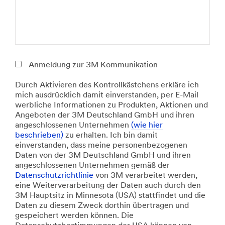
e
u
w
c
ä
t
h
S
l
o
e
l
Anmeldung zur 3M Kommunikation
n
u
S
t
Durch Aktivieren des Kontrollkästchens erkläre ich
i
i
mich ausdrücklich damit einverstanden, per E-Mail
e
o
werbliche Informationen zu Produkten, Aktionen und
m
n
Angeboten der 3M Deutschland GmbH und ihren
i
o
angeschlossenen Unternehmen
(wie hier
n
f
beschrieben)
zu erhalten. Ich bin damit
d
I
einverstanden, dass meine personenbezogenen
e
n
Daten von der 3M Deutschland GmbH und ihren
s
t
angeschlossenen Unternehmen gemäß der
t
e
Datenschutzrichtlinie
von 3M verarbeitet werden,
e
r
eine Weiterverarbeitung der Daten auch durch den
n
e
3M Hauptsitz in Minnesota (USA) stattfindet und die
s
s
Daten zu diesem Zweck dorthin übertragen und
e
t
gespeichert werden können. Die
i