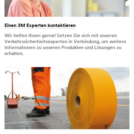
r
a
g
e
Einen 3M Experten kontaktieren
a
u
Wir helfen Ihnen gerne! Setzen Sie sich mit unseren
s
Verkehrssicherheitsexperten in Verbindung, um weitere
(
Informationen zu unseren Produkten und Lösungen zu
o
erhalten.
p
t
i
o
n
a
l
)
Bitte auswählen