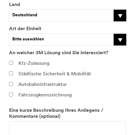
Land
Deutschland
Art der Einheit
Bitte auswählen
An welcher 3M Lösung sind Sie interessiert?
S
o
Kfz-Zulassung
n
Städtische Sicherheit & Mobilität
s
t
Autobahninfrastruktur
i
g
Fahrzeugkennzeichnung
e
Eine kurze Beschreibung Ihres Anliegens /
B
P
Kommentare (optional)
i
r
t
o
t
d