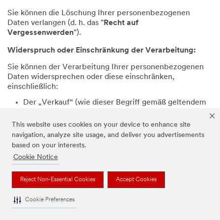
Sie können die Löschung Ihrer personenbezogenen
Daten verlangen (d. h. das "
Recht auf
Vergessenwerden
").
Widerspruch oder Einschränkung der Verarbeitung:
Sie können der Verarbeitung Ihrer personenbezogenen
Daten widersprechen oder diese einschränken,
einschließlich:
Der „Verkauf“ (wie dieser Begriff gemäß geltendem
Recht, einschließlich des CCPA, definiert ist) Ihrer
personenbezogenen Daten;
This website uses cookies on your device to enhance site
navigation, analyze site usage, and deliver you advertisements
Die Verarbeitung Ihrer personenbezogenen Daten
für Direktmarketing- oder gezielte Werbezwecke ;
based on your interests.
Cookie Notice
Die Verarbeitung Ihrer personenbezogenen Daten
auf der Grundlage eines "berechtigten Interesses" im
Rahmen der DSGVO;
Reject Non-Essential Cookies
Accept Cookies
Die Verwendung von Profiling oder automatisierter
Cookie Preferences
Entscheidungsfindung, die Sie erheblich
beeinträchtigen könnten;