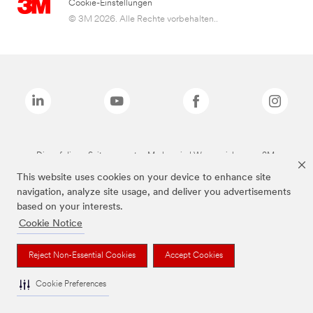
Cookie-Einstellungen
© 3M 2026. Alle Rechte vorbehalten..
Die auf dieser Seite genannten Marken sind Warenzeichen von 3M.
This website uses cookies on your device to enhance site
navigation, analyze site usage, and deliver you advertisements
based on your interests.
Cookie Notice
Reject Non-Essential Cookies
Accept Cookies
Cookie Preferences