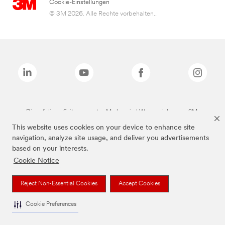
Cookie-Einstellungen
© 3M 2026. Alle Rechte vorbehalten..
Die auf dieser Seite genannten Marken sind Warenzeichen von 3M.
This website uses cookies on your device to enhance site
navigation, analyze site usage, and deliver you advertisements
based on your interests.
Cookie Notice
Reject Non-Essential Cookies
Accept Cookies
Cookie Preferences