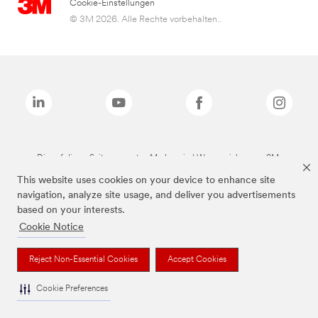
Cookie-Einstellungen
© 3M 2026. Alle Rechte vorbehalten..
Die auf dieser Seite genannten Marken sind Warenzeichen von 3M.
This website uses cookies on your device to enhance site
navigation, analyze site usage, and deliver you advertisements
based on your interests.
Cookie Notice
Reject Non-Essential Cookies
Accept Cookies
Cookie Preferences