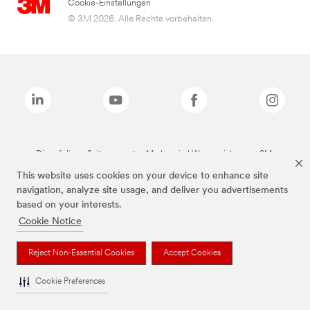
Cookie-Einstellungen
© 3M 2026. Alle Rechte vorbehalten..
Die auf dieser Seite genannten Marken sind Warenzeichen von 3M.
This website uses cookies on your device to enhance site
navigation, analyze site usage, and deliver you advertisements
based on your interests.
Cookie Notice
Reject Non-Essential Cookies
Accept Cookies
Cookie Preferences