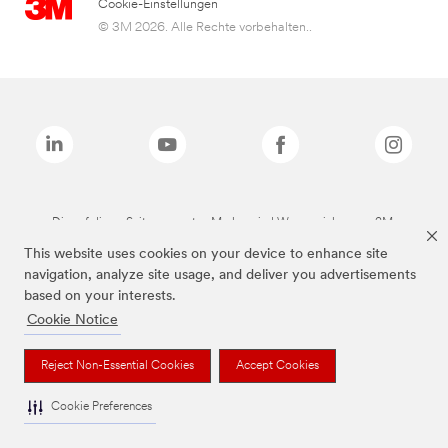
Cookie-Einstellungen
© 3M 2026. Alle Rechte vorbehalten..
Die auf dieser Seite genannten Marken sind Warenzeichen von 3M.
This website uses cookies on your device to enhance site
navigation, analyze site usage, and deliver you advertisements
based on your interests.
Cookie Notice
Reject Non-Essential Cookies
Accept Cookies
Cookie Preferences