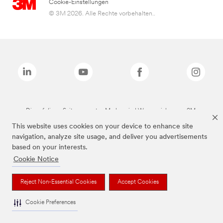
Cookie-Einstellungen
© 3M 2026. Alle Rechte vorbehalten..
Die auf dieser Seite genannten Marken sind Warenzeichen von 3M.
This website uses cookies on your device to enhance site
navigation, analyze site usage, and deliver you advertisements
based on your interests.
Cookie Notice
Reject Non-Essential Cookies
Accept Cookies
Cookie Preferences