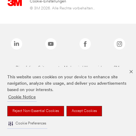
Cookie-Einstellungen
© 3M 2026. Alle Rechte vorbehalten..
Die auf dieser Seite genannten Marken sind Warenzeichen von 3M.
This website uses cookies on your device to enhance site
navigation, analyze site usage, and deliver you advertisements
based on your interests.
Cookie Notice
Reject Non-Essential Cookies
Accept Cookies
Cookie Preferences