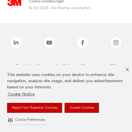
Cookie-Einstellungen
© 3M 2026. Alle Rechte vorbehalten..
Die auf dieser Seite genannten Marken sind Warenzeichen von 3M.
This website uses cookies on your device to enhance site
navigation, analyze site usage, and deliver you advertisements
based on your interests.
Cookie Notice
Reject Non-Essential Cookies
Accept Cookies
Cookie Preferences