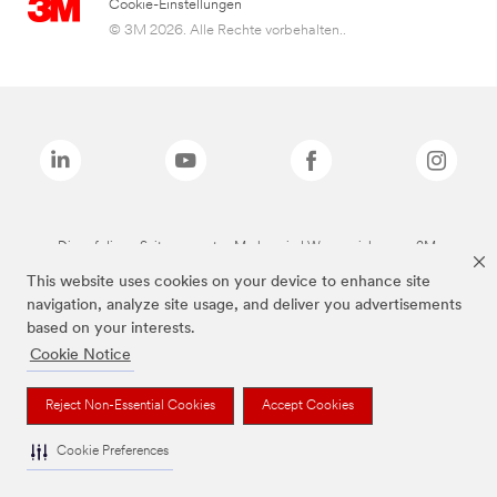
Cookie-Einstellungen
© 3M 2026. Alle Rechte vorbehalten..
Die auf dieser Seite genannten Marken sind Warenzeichen von 3M.
This website uses cookies on your device to enhance site
navigation, analyze site usage, and deliver you advertisements
based on your interests.
Cookie Notice
Reject Non-Essential Cookies
Accept Cookies
Cookie Preferences