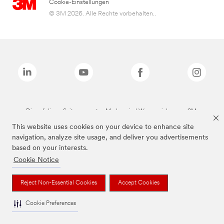
Cookie-Einstellungen
© 3M 2026. Alle Rechte vorbehalten..
Die auf dieser Seite genannten Marken sind Warenzeichen von 3M.
This website uses cookies on your device to enhance site
navigation, analyze site usage, and deliver you advertisements
based on your interests.
Cookie Notice
Reject Non-Essential Cookies
Accept Cookies
Cookie Preferences