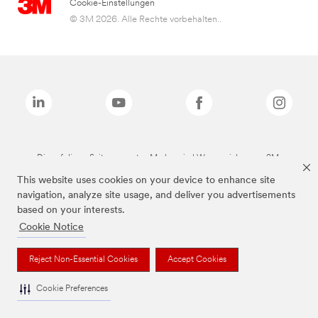
Cookie-Einstellungen
© 3M 2026. Alle Rechte vorbehalten..
Die auf dieser Seite genannten Marken sind Warenzeichen von 3M.
This website uses cookies on your device to enhance site
navigation, analyze site usage, and deliver you advertisements
based on your interests.
Cookie Notice
Reject Non-Essential Cookies
Accept Cookies
Cookie Preferences