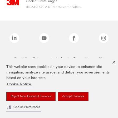
Cookie-Einstellungen
© 3M 2026. Alle Rechte vorbehalten..
Die auf dieser Seite genannten Marken sind Warenzeichen von 3M.
This website uses cookies on your device to enhance site
navigation, analyze site usage, and deliver you advertisements
based on your interests.
Cookie Notice
Reject Non-Essential Cookies
Accept Cookies
Cookie Preferences