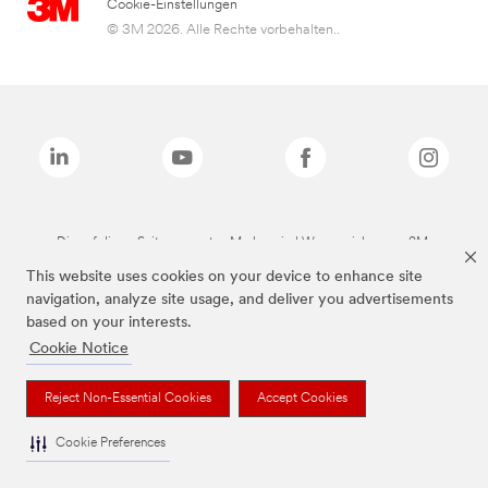
Cookie-Einstellungen
© 3M 2026. Alle Rechte vorbehalten..
Die auf dieser Seite genannten Marken sind Warenzeichen von 3M.
This website uses cookies on your device to enhance site
navigation, analyze site usage, and deliver you advertisements
based on your interests.
Cookie Notice
Reject Non-Essential Cookies
Accept Cookies
Cookie Preferences