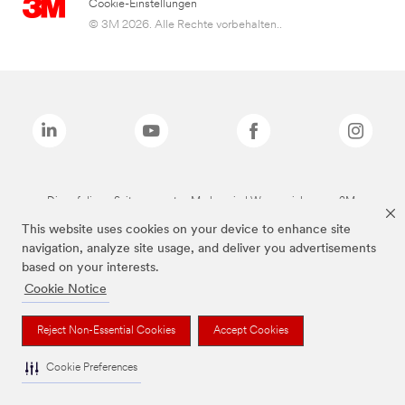
Cookie-Einstellungen
© 3M 2026. Alle Rechte vorbehalten..
Die auf dieser Seite genannten Marken sind Warenzeichen von 3M.
This website uses cookies on your device to enhance site
navigation, analyze site usage, and deliver you advertisements
based on your interests.
Cookie Notice
Reject Non-Essential Cookies
Accept Cookies
Cookie Preferences