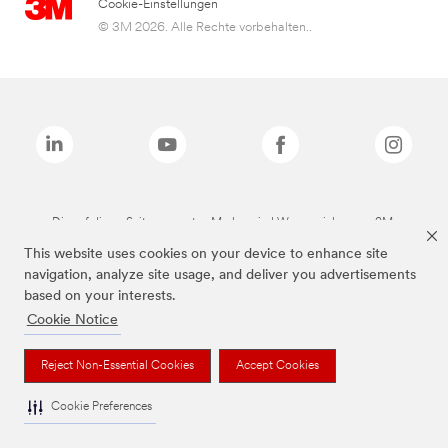
Cookie-Einstellungen
© 3M 2026. Alle Rechte vorbehalten..
Die auf dieser Seite genannten Marken sind Warenzeichen von 3M.
This website uses cookies on your device to enhance site
navigation, analyze site usage, and deliver you advertisements
based on your interests.
Cookie Notice
Reject Non-Essential Cookies
Accept Cookies
Cookie Preferences