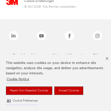
Cookie-Einstellungen
© 3M 2026. Alle Rechte vorbehalten..
Die auf dieser Seite genannten Marken sind Warenzeichen von 3M.
This website uses cookies on your device to enhance site
navigation, analyze site usage, and deliver you advertisements
based on your interests.
Cookie Notice
Reject Non-Essential Cookies
Accept Cookies
Cookie Preferences