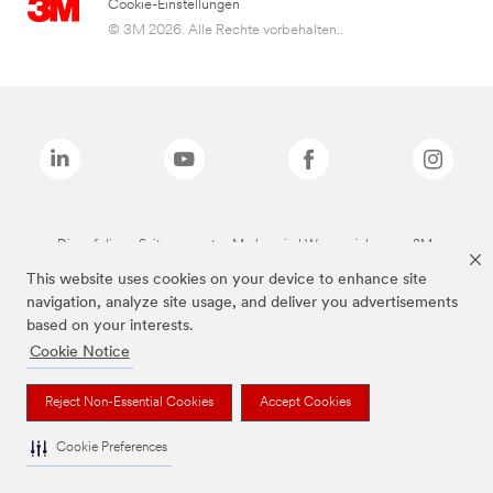
Cookie-Einstellungen
© 3M 2026. Alle Rechte vorbehalten..
Die auf dieser Seite genannten Marken sind Warenzeichen von 3M.
This website uses cookies on your device to enhance site
navigation, analyze site usage, and deliver you advertisements
based on your interests.
Cookie Notice
Reject Non-Essential Cookies
Accept Cookies
Cookie Preferences