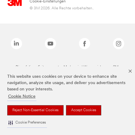
Cookie-Einstellungen
© 3M 2026. Alle Rechte vorbehalten..
Die auf dieser Seite genannten Marken sind Warenzeichen von 3M.
This website uses cookies on your device to enhance site
navigation, analyze site usage, and deliver you advertisements
based on your interests.
Cookie Notice
Reject Non-Essential Cookies
Accept Cookies
Cookie Preferences