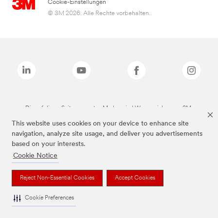
Cookie-Einstellungen
© 3M 2026. Alle Rechte vorbehalten..
Die auf dieser Seite genannten Marken sind Warenzeichen von 3M.
This website uses cookies on your device to enhance site
navigation, analyze site usage, and deliver you advertisements
based on your interests.
Cookie Notice
Reject Non-Essential Cookies
Accept Cookies
Cookie Preferences