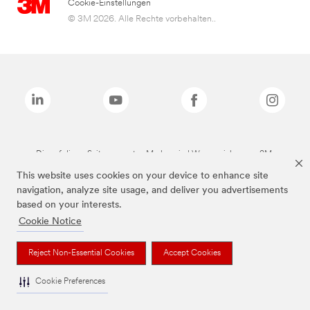
Cookie-Einstellungen
© 3M 2026. Alle Rechte vorbehalten..
Die auf dieser Seite genannten Marken sind Warenzeichen von 3M.
This website uses cookies on your device to enhance site
navigation, analyze site usage, and deliver you advertisements
based on your interests.
Cookie Notice
Reject Non-Essential Cookies
Accept Cookies
Cookie Preferences