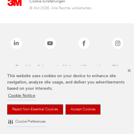
Cookie-Einstellungen
© 3M 2026. Alle Rechte vorbehalten..
Die auf dieser Seite genannten Marken sind Warenzeichen von 3M.
This website uses cookies on your device to enhance site
navigation, analyze site usage, and deliver you advertisements
based on your interests.
Cookie Notice
Reject Non-Essential Cookies
Accept Cookies
Cookie Preferences