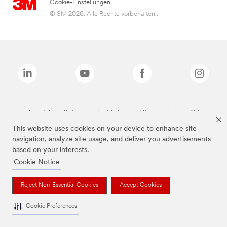
Cookie-Einstellungen
© 3M 2026. Alle Rechte vorbehalten..
Die auf dieser Seite genannten Marken sind Warenzeichen von 3M.
This website uses cookies on your device to enhance site
navigation, analyze site usage, and deliver you advertisements
based on your interests.
Cookie Notice
Reject Non-Essential Cookies
Accept Cookies
Cookie Preferences