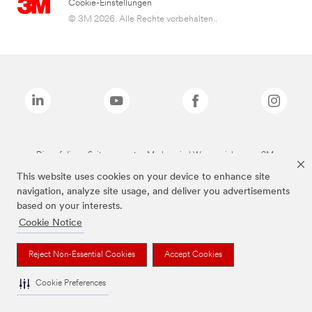
Cookie-Einstellungen
© 3M 2026. Alle Rechte vorbehalten..
Die auf dieser Seite genannten Marken sind Warenzeichen von 3M.
This website uses cookies on your device to enhance site
navigation, analyze site usage, and deliver you advertisements
based on your interests.
Cookie Notice
Reject Non-Essential Cookies
Accept Cookies
Cookie Preferences