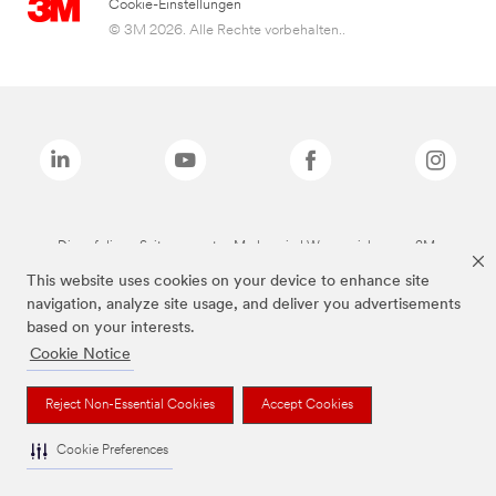
Cookie-Einstellungen
© 3M 2026. Alle Rechte vorbehalten..
Die auf dieser Seite genannten Marken sind Warenzeichen von 3M.
This website uses cookies on your device to enhance site
navigation, analyze site usage, and deliver you advertisements
based on your interests.
Cookie Notice
Reject Non-Essential Cookies
Accept Cookies
Cookie Preferences