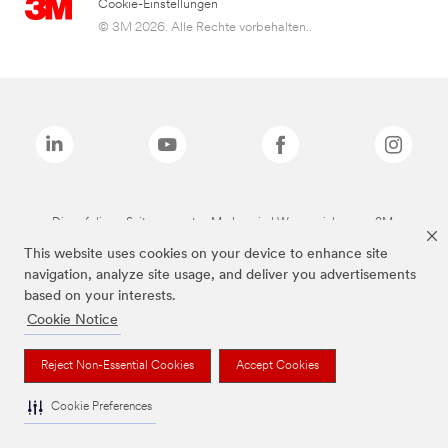
Cookie-Einstellungen
© 3M 2026. Alle Rechte vorbehalten..
Die auf dieser Seite genannten Marken sind Warenzeichen von 3M.
This website uses cookies on your device to enhance site
navigation, analyze site usage, and deliver you advertisements
based on your interests.
Cookie Notice
Reject Non-Essential Cookies
Accept Cookies
Cookie Preferences