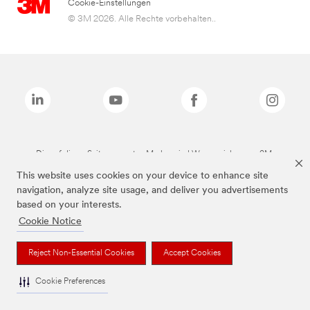
Cookie-Einstellungen
© 3M 2026. Alle Rechte vorbehalten..
Die auf dieser Seite genannten Marken sind Warenzeichen von 3M.
This website uses cookies on your device to enhance site
navigation, analyze site usage, and deliver you advertisements
based on your interests.
Cookie Notice
Reject Non-Essential Cookies
Accept Cookies
Cookie Preferences