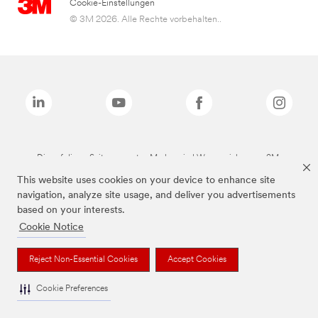
Cookie-Einstellungen
© 3M 2026. Alle Rechte vorbehalten..
Die auf dieser Seite genannten Marken sind Warenzeichen von 3M.
This website uses cookies on your device to enhance site
navigation, analyze site usage, and deliver you advertisements
based on your interests.
Cookie Notice
Reject Non-Essential Cookies
Accept Cookies
Cookie Preferences