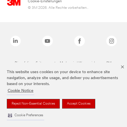
Cookie-Einstellungen
© 3M 2026. Alle Rechte vorbehalten..
Die auf dieser Seite genannten Marken sind Warenzeichen von 3M.
This website uses cookies on your device to enhance site
navigation, analyze site usage, and deliver you advertisements
based on your interests.
Cookie Notice
Reject Non-Essential Cookies
Accept Cookies
Cookie Preferences