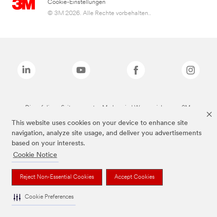
Cookie-Einstellungen
© 3M 2026. Alle Rechte vorbehalten..
Die auf dieser Seite genannten Marken sind Warenzeichen von 3M.
This website uses cookies on your device to enhance site
navigation, analyze site usage, and deliver you advertisements
based on your interests.
Cookie Notice
Reject Non-Essential Cookies
Accept Cookies
Cookie Preferences