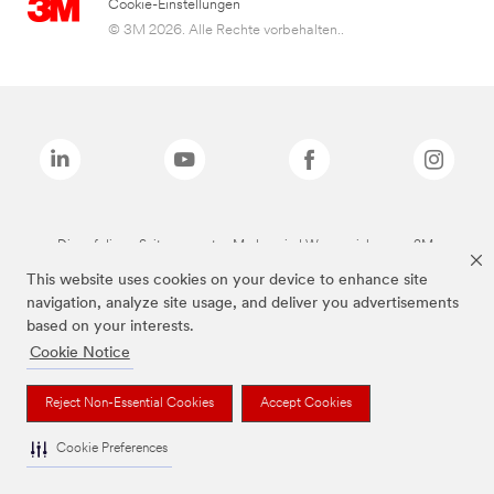
Cookie-Einstellungen
© 3M 2026. Alle Rechte vorbehalten..
Die auf dieser Seite genannten Marken sind Warenzeichen von 3M.
This website uses cookies on your device to enhance site
navigation, analyze site usage, and deliver you advertisements
based on your interests.
Cookie Notice
Reject Non-Essential Cookies
Accept Cookies
Cookie Preferences