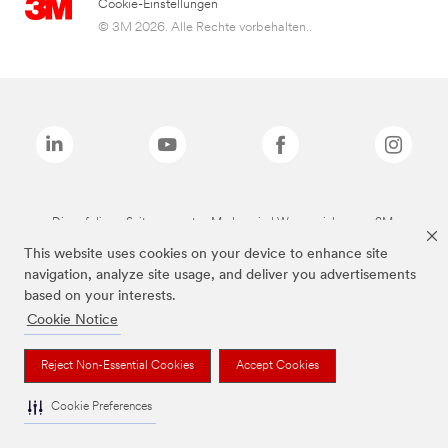
Cookie-Einstellungen
© 3M 2026. Alle Rechte vorbehalten..
Die auf dieser Seite genannten Marken sind Warenzeichen von 3M.
This website uses cookies on your device to enhance site
navigation, analyze site usage, and deliver you advertisements
based on your interests.
Cookie Notice
Reject Non-Essential Cookies
Accept Cookies
Cookie Preferences