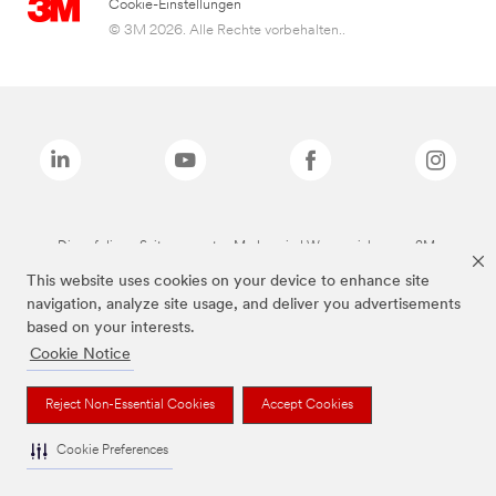
Cookie-Einstellungen
© 3M 2026. Alle Rechte vorbehalten..
Die auf dieser Seite genannten Marken sind Warenzeichen von 3M.
This website uses cookies on your device to enhance site
navigation, analyze site usage, and deliver you advertisements
based on your interests.
Cookie Notice
Reject Non-Essential Cookies
Accept Cookies
Cookie Preferences