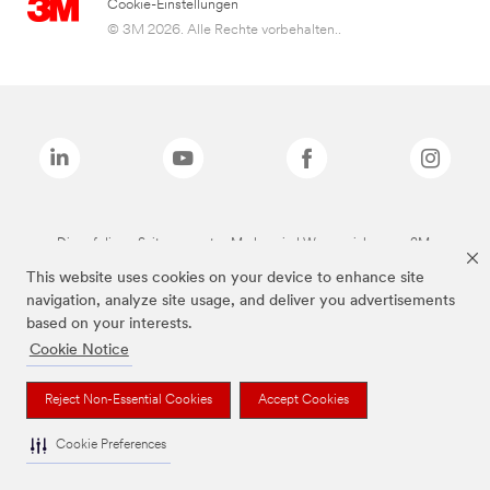
Cookie-Einstellungen
© 3M 2026. Alle Rechte vorbehalten..
Die auf dieser Seite genannten Marken sind Warenzeichen von 3M.
This website uses cookies on your device to enhance site
navigation, analyze site usage, and deliver you advertisements
based on your interests.
Cookie Notice
Reject Non-Essential Cookies
Accept Cookies
Cookie Preferences