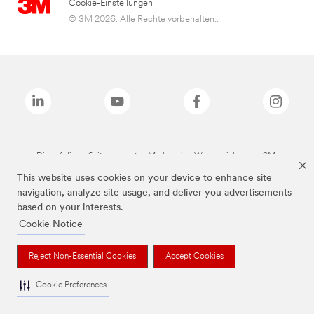
Cookie-Einstellungen
© 3M 2026. Alle Rechte vorbehalten..
Die auf dieser Seite genannten Marken sind Warenzeichen von 3M.
This website uses cookies on your device to enhance site
navigation, analyze site usage, and deliver you advertisements
based on your interests.
Cookie Notice
Reject Non-Essential Cookies
Accept Cookies
Cookie Preferences