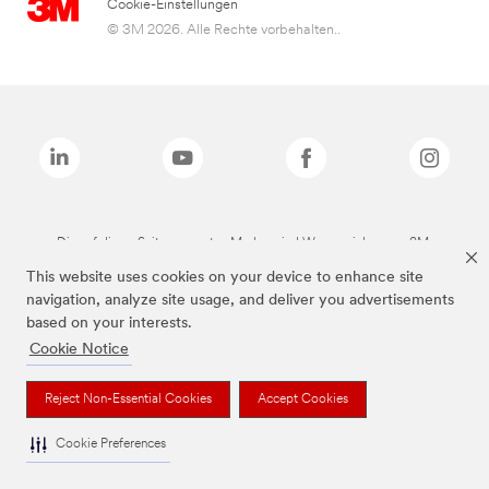
Cookie-Einstellungen
© 3M 2026. Alle Rechte vorbehalten..
Die auf dieser Seite genannten Marken sind Warenzeichen von 3M.
This website uses cookies on your device to enhance site
navigation, analyze site usage, and deliver you advertisements
based on your interests.
Cookie Notice
Reject Non-Essential Cookies
Accept Cookies
Cookie Preferences